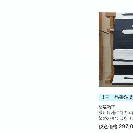
【帯 品番S46
絽塩瀬帯
濃い紺地に白のエ
染めの帯ではあり
297,
税込価格