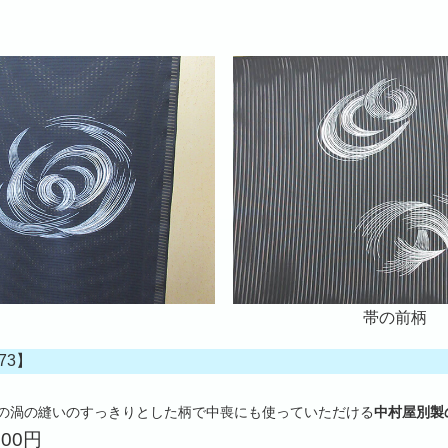
帯の前柄
73】
の渦の縫いのすっきりとした柄で中喪にも使っていただける
中村屋別製
000円