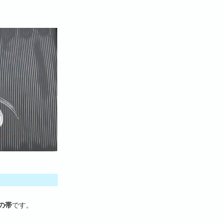
の帯
です。