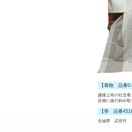
【着物 品番0-
越後上布の社交着
反物に線の斜め取
【帯 品番451
生紬帯 疋田竹