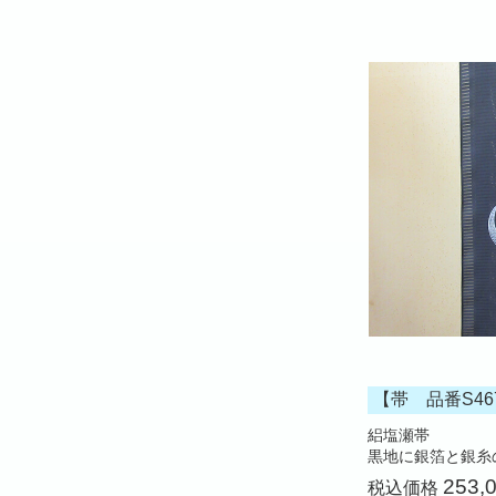
【帯 品番S46
絽塩瀬帯
黒地に銀箔と銀糸
253,
税込価格