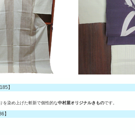
185】
りを染め上げた斬新で個性的な
中村屋オリジナルきもの
です。
86】