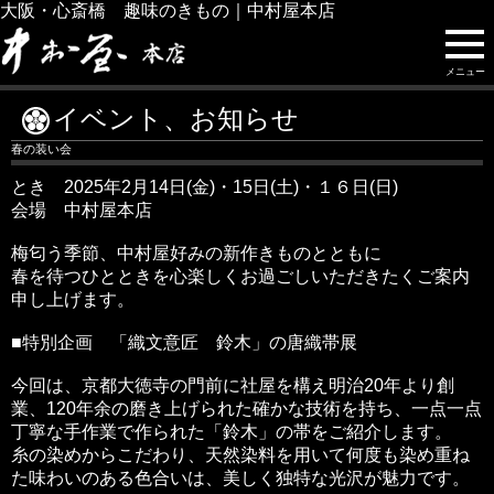
大阪・心斎橋 趣味のきもの｜中村屋本店
メニュー
イベント、お知らせ
春の装い会
とき 2025年2月14日(金)・15日(土)・１６日(日)
会場 中村屋本店
梅匂う季節、中村屋好みの新作きものとともに
春を待つひとときを心楽しくお過ごしいただきたくご案内
申し上げます。
■特別企画 「織文意匠 鈴木」の唐織帯展
今回は、京都大徳寺の門前に社屋を構え明治20年より創
業、120年余の磨き上げられた確かな技術を持ち、一点一点
丁寧な手作業で作られた「鈴木」の帯をご紹介します。
糸の染めからこだわり、天然染料を用いて何度も染め重ね
た味わいのある色合いは、美しく独特な光沢が魅力です。